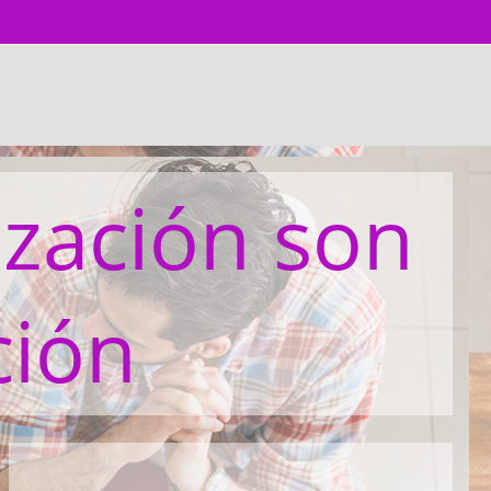
ización son
ción
Bloques